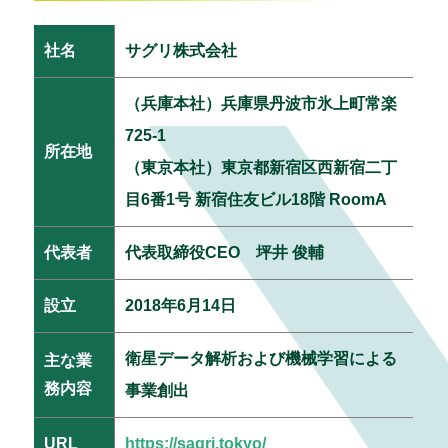
社名
サグリ株式会社
（兵庫本社）兵庫県丹波市氷上町常楽
725-1
所在地
（東京本社）東京都新宿区西新宿二丁
目6番1号 新宿住友ビル18階 RoomA
代表者
代表取締役CEO 坪井 俊輔
設立
2018年6月14日
衛星データ解析および機械学習による
主な業
務内容
事業創出
URL
https://sagri.tokyo/