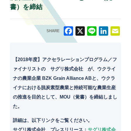
書）を締結
SHARE
F
X
Li
Li
E
a
n
n
m
c
e
k
ai
【2018年度】アクセラレーションプログラム／フ
e
e
l
ァイナリストの サグリ株式会社 が、ウクライ
b
dI
ナの農業企業 BZK Grain Alliance ABと、ウクラ
o
n
イナにおける脱炭素型農業と持続可能な農業生産
o
の推進を目的として、MOU（覚書）を締結しまし
k
た。
詳細は、以下リンクをご覧ください。
サグリ株式会社 プレスリリース
：
サグリ株式会