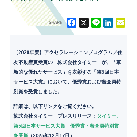
SHARE
F
X
Li
Li
E
a
n
n
m
c
e
k
ai
【2020年度】アクセラレーションプログラム／住
e
e
l
友不動産賞受賞の 株式会社タイミー が、「革
b
dI
新的な優れたサービス」を表彰する「第5回日本
o
n
サービス大賞」において、優秀賞および審査員特
o
別賞を受賞しました。
k
詳細は、以下リンクをご覧ください。
株式会社タイミー プレスリリース
：
タイミー、
第5回日本サービス大賞 優秀賞・審査員特別賞
を受賞
（2025年12月17日）