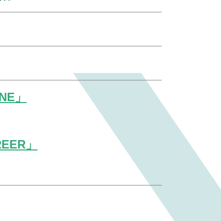
NE」
REER」