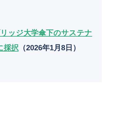
k
ブリッジ大学傘下のサステナ
に採択
（2026年1月8日）