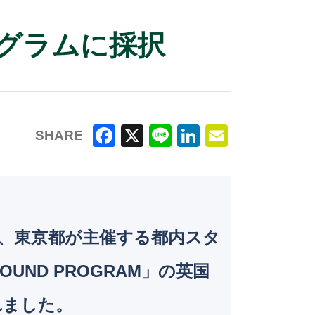
グラムに採択
SHARE
F
X
Li
Li
E
a
n
n
m
c
e
k
ai
e
e
l
社 が、東京都が主催する都内スタ
b
dI
o
n
UND PROGRAM」の英国
o
れました。