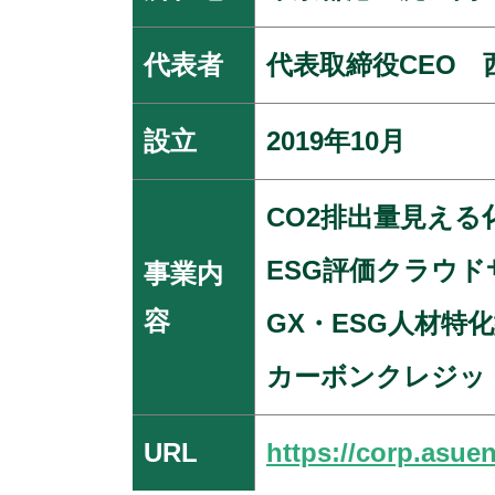
代表者
代表取締役CEO 
設立
2019年10月
CO2排出量見え
ESG評価クラウド
事業内
容
GX・ESG人材特
カーボンクレジッ
URL
https://corp.asue