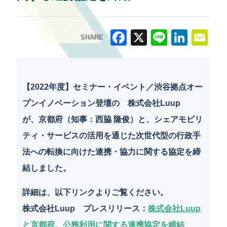
SHARE
F
X
Li
Li
E
a
n
n
m
c
e
k
ai
【2022年度】セミナー・イベント／渋谷拠点オー
e
e
l
プンイノベーション登壇の 株式会社Luup
b
dI
が、京都府（知事：西脇 隆俊）と、シェアモビリ
o
n
ティ・サービスの活用を通じた次世代型の行政手
o
法への転換に向けた連携・協力に関する協定を締
k
結しました。
詳細は、以下リンクよりご覧ください。
株式会社Luup プレスリリース
：
株式会社Luup
と京都府、公務利用に関する連携協定を締結