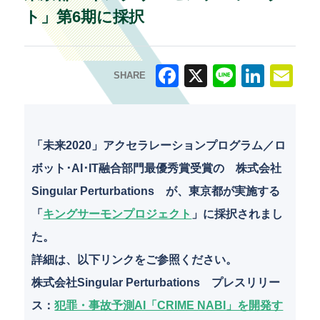
ト」第6期に採択
SHARE
F
X
Li
Li
E
a
n
n
m
c
e
k
ai
「未来2020」アクセラレーションプログラム／ロ
e
e
l
ボット･AI･IT融合部門最優秀賞受賞の 株式会社
b
dI
Singular Perturbations が、東京都が実施する
o
n
「
キングサーモンプロジェクト
」に採択されまし
o
た。
k
詳細は、以下リンクをご参照ください。
株式会社Singular Perturbations プレスリリー
ス：
犯罪・事故予測AI「CRIME NABI」を開発す