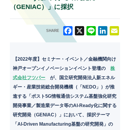
（GENIAC）」に採択
SHARE
F
X
Li
Li
E
a
n
n
m
c
e
k
ai
【2022年度】セミナー・イベント／金融機関向け
e
e
l
神戸オープンイノベーションイベント登壇の
株
b
dI
式会社フツパー
が、国立研究開発法人新エネル
o
n
ギー・産業技術総合開発機構（「NEDO」）が推
o
進する「ポスト5G情報通信システム基盤強化研究
k
開発事業／製造業データ等のAI-Ready化に関する
研究開発（GENIAC）」において、採択テーマ
「AI-Driven Manufacturing基盤の研究開発」の