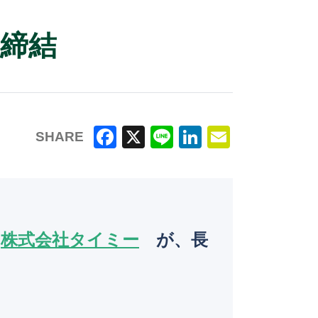
を締結
SHARE
F
X
Li
Li
E
a
n
n
m
c
e
k
ai
e
e
l
の
株式会社タイミー
が、長
b
dI
o
n
o