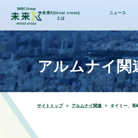
未来X(mirai cross)
ニュース
とは
アルムナイ関
サイトトップ
アルムナイ関連
タイミー、長