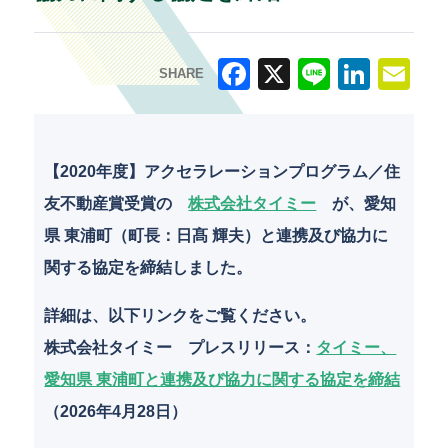
SHARE
F
X
Li
Li
E
a
n
n
m
c
e
k
ai
【2020年度】アクセラレーションプログラム／住
e
e
l
友不動産賞受賞の
株式会社タイミー
が、愛知
b
dI
県 東浦町（町長：日髙 輝夫）と連携及び協力に
o
n
関する協定を締結しました。
o
詳細は、以下リンクをご覧ください。
k
株式会社タイミー プレスリリース
：
タイミー、
愛知県 東浦町と連携及び協力に関する協定を締結
（2026年4月28日）