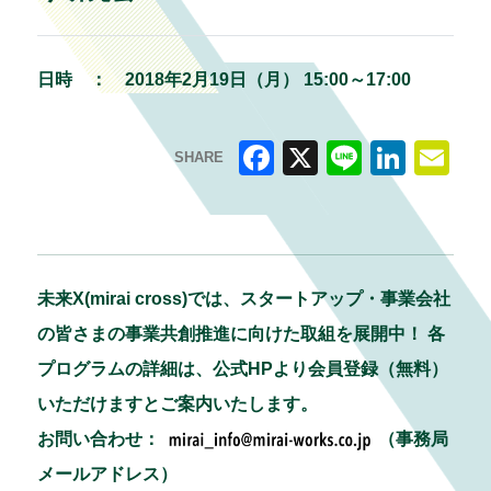
日時 ：
2018年2月19日（月） 15:00～17:00
SHARE
F
X
Li
Li
E
a
n
n
m
c
e
k
ai
e
e
l
未来X(mirai cross)では、スタートアップ・事業会社
b
dI
の皆さまの事業共創推進に向けた取組を展開中！ 各
o
n
プログラムの詳細は、公式HPより会員登録（無料）
o
いただけますとご案内いたします。
k
お問い合わせ：
（事務局
メールアドレス）