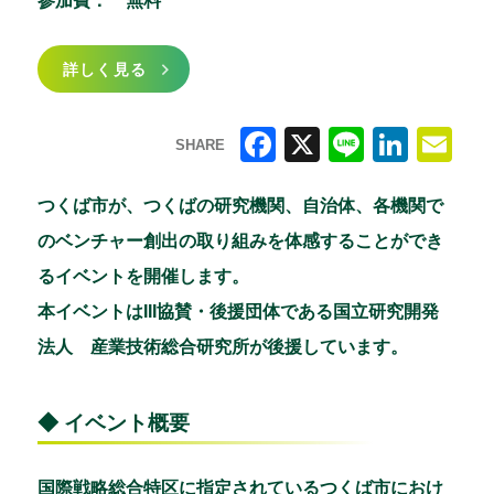
参加費：
無料
詳しく見る
SHARE
F
X
Li
Li
E
a
n
n
m
つくば市が、つくばの研究機関、自治体、各機関で
c
e
k
ai
のベンチャー創出の取り組みを体感することができ
e
e
l
るイベントを開催します。
b
dI
本イベントはIII協賛・後援団体である国立研究開発
o
n
法人 産業技術総合研究所が後援しています。
o
k
◆ イベント概要
国際戦略総合特区に指定されているつくば市におけ