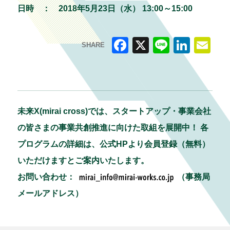
日時 ：
2018年5月23日（水） 13:00～15:00
SHARE
F
X
Li
Li
E
a
n
n
m
c
e
k
ai
e
e
l
未来X(mirai cross)では、スタートアップ・事業会社
b
dI
の皆さまの事業共創推進に向けた取組を展開中！ 各
o
n
プログラムの詳細は、公式HPより会員登録（無料）
o
いただけますとご案内いたします。
k
お問い合わせ：
（事務局
メールアドレス）