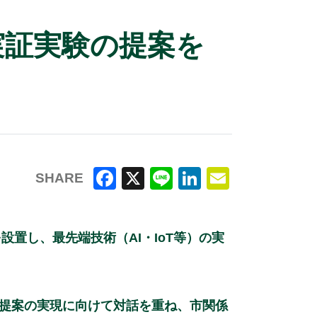
実証実験の提案を
SHARE
F
X
Li
Li
E
a
n
n
m
を設置し、最先端技術（AI・IoT等）の実
c
e
k
ai
e
e
l
b
dI
提案の実現に向けて対話を重ね、市関係
o
n