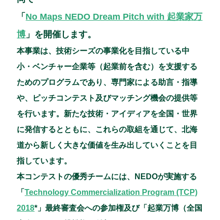
o
n
「
No Maps NEDO Dream Pitch with 起業家万
o
博
」を開催します。
k
本事業は、技術シーズの事業化を目指している中
小・ベンチャー企業等（起業前を含む）を支援する
ためのプログラムであり、専門家による助言・指導
や、ピッチコンテスト及びマッチング機会の提供等
を行います。新たな技術・アイディアを全国・世界
に発信するとともに、これらの取組を通じて、北海
道から新しく大きな価値を生み出していくことを目
指しています。
本コンテストの優秀チームには、NEDOが実施する
「
Technology Commercialization Program (TCP)
2018
*」最終審査会への参加権及び「起業万博（全国