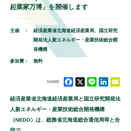
起業家万博」を開催します
主催 ：
経済産業省北海道経済産業局、国立研究
開発法人新エネルギー・産業技術総合開
発機構
参加費：
無料
SHARE
F
X
Li
Li
E
a
n
n
m
経済産業省北海道経済産業局と国立研究開発法
c
e
k
ai
人新エネルギー・産業技術総合開発機構
e
e
l
（NEDO）は、総務省北海道総合通信局等と合
b
dI
同で