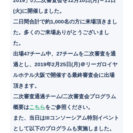
b
dI
2019」の二次審査会を12月10日(月)～11日
o
n
(火)に開催しました。
o
二日間合計で約1,000名の方に来場頂きまし
k
た。多くのご来場ありがとうございまし
た。
出場47チーム中、27チームを二次審査を通
過とし、2019年2月25日(月)＠リーガロイヤ
ルホテル大阪で開催する最終審査会に出場
頂きます。
二次審査通過チーム/二次審査会プログラム
概要は
こちら
をご参照ください。
また、当日はIIIコンソーシアム特別イベント
として以下のプログラムも実施しました。