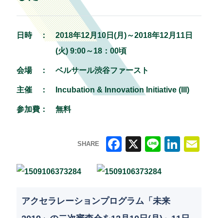
日時 ：
2018年12月10日(月)～2018年12月11日
(火) 9:00～18：00頃
会場 ：
ベルサール渋谷ファースト
主催 ：
Incubation & Innovation Initiative (III)
参加費：
無料
SHARE
F
X
Li
Li
E
a
n
n
m
c
e
k
ai
アクセラレーションプログラム「未来
e
e
l