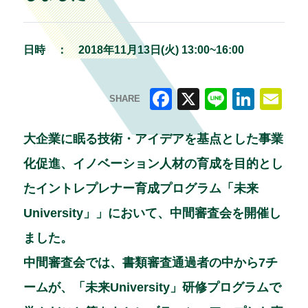
日時 ：
2018年11月13日(火) 13:00~16:00
SHARE
F
X
Li
Li
E
a
n
n
m
大企業に眠る技術・アイデアを基点とした事業
c
e
k
ai
化促進、イノベーション人材の育成を目的とし
e
e
l
たイントレプレナー育成プログラム「未来
b
dI
University」」において、中間審査会を開催し
o
n
ました。
o
中間審査会では、書類審査通過者の中から7チ
k
ームが、「未来University」研修プログラムで