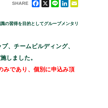
SHARE
F
X
Li
Li
E
a
n
n
m
知識の習得を目的としてグループメンタリ
c
e
k
ai
e
e
l
b
dI
ップ、チームビルディング、
o
n
o
実施しました。
k
ーのみであり、個別に申込み頂
。