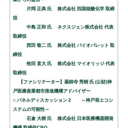
片岡 正典 氏 株式会社 四国核酸化学 取締
役
中島 正和 氏 ネクスジェン株式会社 代表
取締役
西田 敬二 氏 株式会社 バイオパレット 取
締役
牧田 直大 氏 株式会社 マイオリッジ 代表
取締役
【ファシリテーター】薬師寺 秀樹 氏 (公財)神
戸医療産業都市推進機構アドバイザー
○ パネルディスカッション 2 ～神戸発エコシ
ステムの可能性～
石倉 大樹 氏 株式会社 日本医療機器開発
機構 取締役CBO