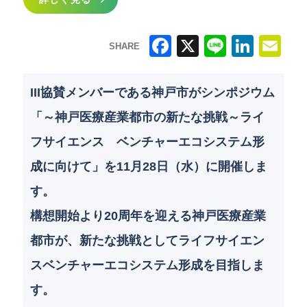
SHARE
F
X
Li
Li
E
a
n
n
m
III協賛メンバーである神戸市がシンポジウム
c
e
k
ai
「～神戸医療産業都市の新たな挑戦～ライ
e
e
l
フサイエンス ベンチャーエコシステム形
b
dI
成に向けて」を11月28日（水）に開催しま
o
n
す。
o
構想開始より20周年を迎える神戸医療産業
k
都市が、新たな挑戦としてライフサイエン
スベンチャーエコシステム形成を目指しま
す。