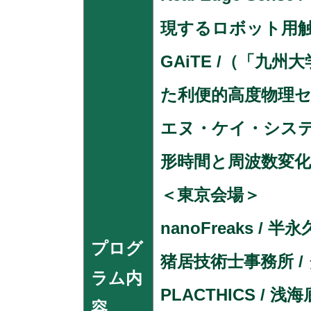
現するロボット用
GAiTE /（「
た利便的高度物理
エヌ・ケイ・システ
形時間と周波数変
＜東京会場＞
nanoFreaks 
プログ
猪居技術士事務所 / 
ラム内
PLACTHICS /
容