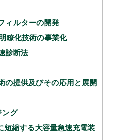
型フィルターの開発
声明瞭化技術の事業化
速診断法
技術の提供及びその応用と展開
゙ング
10分の1に短縮する大容量急速充電装