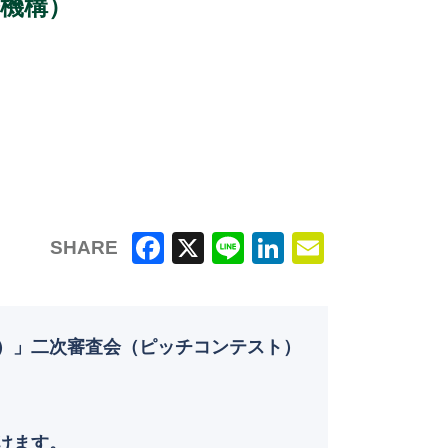
発機構）
SHARE
F
X
Li
Li
E
a
n
n
m
c
e
k
ai
rogram）」二次審査会（ピッチコンテスト）
e
e
l
b
dI
o
n
けます。