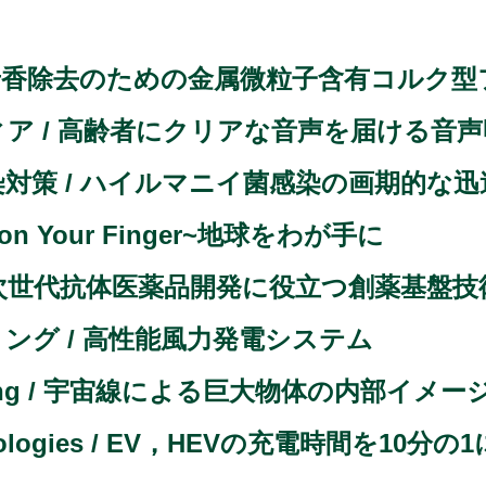
本酒の老香除去のための金属微粒子含有コルク
゙ィア / 高齢者にクリアな音声を届ける音
対策 / ハイルマニイ菌感染の画期的な迅
rth on Your Finger~地球をわが手に
A / 次世代抗体医薬品開発に役立つ創薬基盤
ング / 高性能風力発電システム
maging / 宇宙線による巨大物体の内部イメーシ
echnologies / EV，HEVの充電時間を