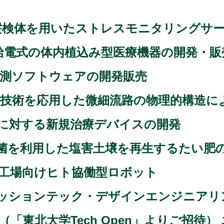
. / 毛髪検体を用いたストレスモニタリングサー
レス給電式の体内植込み型医療機器の開発・販
/ 毒性予測ソフトウェアの開発販売
生体模倣技術を応用した微細流路の物理的構造
心疾患に対する新規治療デバイスの開発
 好塩菌を利用した塩害土壌を再生するたい
備工場向けヒト協働型ロボット
ファッションテック・デザインエンジニアリ
nse / （「東北大学Tech Open」よりご招