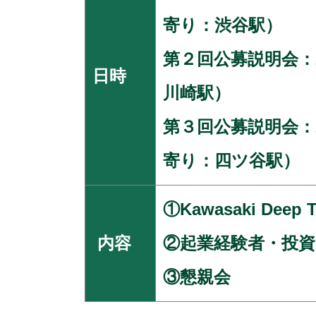
寄り：渋谷駅）
第２回公募説明会：2
日時
川崎駅）
第３回公募説明会：20
寄り：四ツ谷駅）
①Kawasaki Dee
内容
②起業経験者・投資
③懇親会