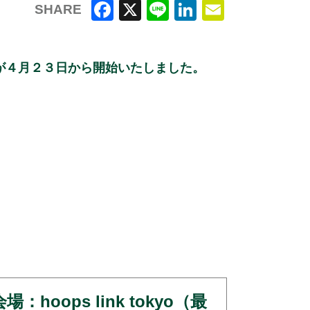
SHARE
F
X
Li
Li
E
a
n
n
m
リー募集が４月２３日から開始いたしました。
c
e
k
ai
e
e
l
b
dI
o
n
o
k
hoops link tokyo（最