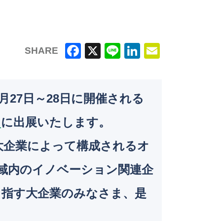
SHARE
F
X
Li
Li
E
a
n
n
m
c
e
k
ai
月27日～28日に開催される
e
e
l
」
に出展いたします。
b
dI
o
n
の大企業によって構成されるオ
o
N域内のイノベーション関連企
k
目指す大企業のみなさま、是