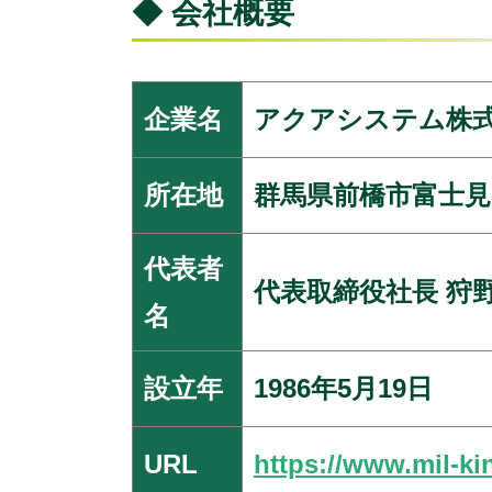
◆ 会社概要
企業名
アクアシステム株
所在地
群馬県前橋市富士見町
代表者
代表取締役社長 狩
名
設立年
1986年5月19日
URL
https://www.mil-ki