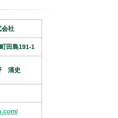
式会社
田島191-1
野 清史
n.com/