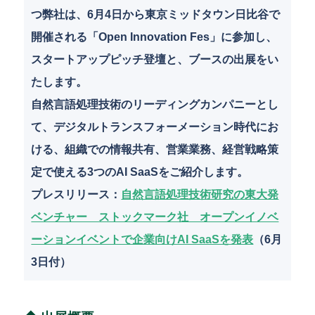
o
つ弊社は、6月4日から東京ミッドタウン日比谷で
k
開催される「Open Innovation Fes」に参加し、
スタートアップピッチ登壇と、ブースの出展をい
たします。
自然言語処理技術のリーディングカンパニーとし
て、デジタルトランスフォーメーション時代にお
ける、組織での情報共有、営業業務、経営戦略策
定で使える3つのAI SaaSをご紹介します。
プレスリリース：
自然言語処理技術研究の東大発
ベンチャー ストックマーク社 オープンイノベ
ーションイベントで企業向けAI SaaSを発表
（6月
3日付）