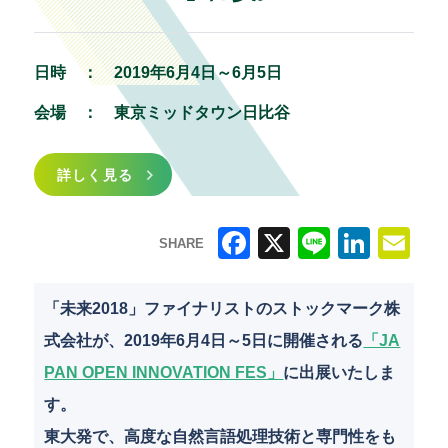
日時 ：
2019年6月4日～6月5日
会場 ：
東京ミッドタウン日比谷
詳しく見る
SHARE
F
X
Li
Li
E
a
n
n
m
「未来2018」ファイナリストのストックマーク株
c
e
k
ai
式会社が、2019年6月4日～5日に開催される
「JA
e
e
l
PAN OPEN INNOVATION FES」
に出展いたしま
b
dI
す。
o
n
東大発で、高度な自然言語処理技術と専門性をも