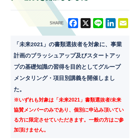
SHARE
F
X
Li
Li
E
a
n
n
m
「未来2021」の書類選抜者を対象に、事業
c
e
k
ai
計画のブラッシュアップ及びスタートアッ
e
e
l
プの基礎知識の習得を目的としてグループ
b
dI
メンタリング・項目別講義を開催しまし
o
n
た。
o
※いずれも対象は「未来2021」書類選抜者/未来
k
協賛メンバーのみであり、個別に申込み頂いてい
る方に限定させていただきます。一般の方はご参
加頂けません。