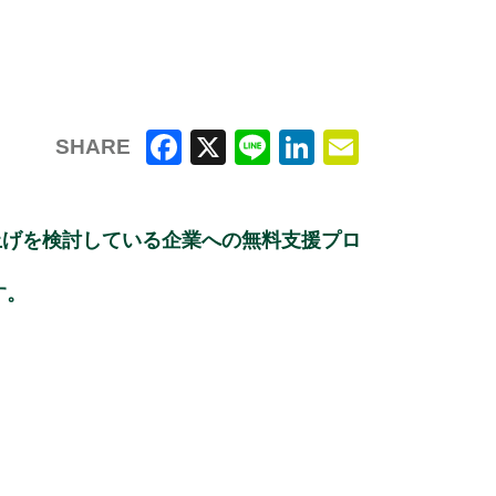
SHARE
F
X
Li
Li
E
a
n
n
m
上げを検討している企業への無料支援プロ
c
e
k
ai
e
e
l
す。
b
dI
o
n
o
k