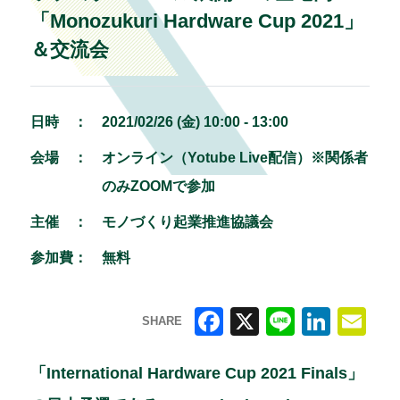
「Monozukuri Hardware Cup 2021」
＆交流会
日時 ：
2021/02/26 (金) 10:00 - 13:00
会場 ：
オンライン（Yotube Live配信）※関係者
のみZOOMで参加
主催 ：
モノづくり起業推進協議会
参加費：
無料
SHARE
F
X
Li
Li
E
a
n
n
m
「International Hardware Cup 2021 Finals」