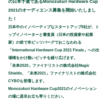
c
e
k
ai
の日本予選であるMonozukuri Hardware Cup
e
e
l
2021のオーディエンス募集を開始いたしまし
b
dI
た！
o
n
日本中のイノベーティブなスタートアップ8社が、ト
o
ップイノベーターと審査員（日米の投資家や起業
k
家）の前で米ピッツバーグでおこなわれる
「International Hardware Cup 2021 Finals」への出
場権をかけ熱いピッチを繰り広げます。
「未来2020」ファイナリストの株式会社Magic
Shields、「未来2021」ファイナリストの株式会社
CYBOも登壇します。
Monozukuri Hardware Cup2021のイノベーション
の場に是非お立ち寄りください。