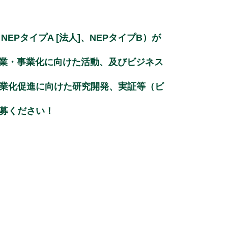
e
e
l
b
dI
PタイプA [法人]、NEPタイプB）が
o
n
o
起業・事業化に向けた活動、及びビジネス
k
業化促進に向けた研究開発、実証等（ビ
募ください！