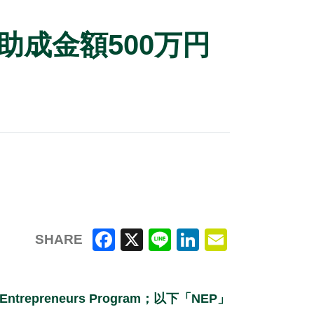
：助成金額500万円
SHARE
F
X
Li
Li
E
a
n
n
m
reneurs Program；以下「NEP」
c
e
k
ai