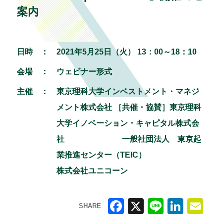
案内
日時 ：
2021年5月25日（火） 13：00～18：10
会場 ：
ウェビナー形式
主催 ：
東京理科大学インベストメント・マネジ
メント株式会社 ［共催・協賛］東京理科
大学イノベーション・キャピタル株式会
社 一般社団法人 東京起
業推進センター（TEIC）
株式会社ユニコーン
SHARE
F
X
Li
Li
E