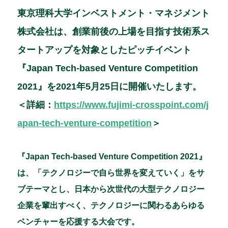
a
n
n
m
東京理科大学インベストメント・マネジメント
c
e
k
ai
株式会社は、創業前後の上場を目指す技術系ス
e
e
l
タートアップを対象としたピッチイベント
b
dI
『Japan Tech-based Venture Competition
o
n
2021』を2021年5月25日に開催いたします。
o
＜詳細：
https://www.fujimi-crosspoint.com/j
k
apan-tech-venture-competition
＞
『Japan Tech-based Venture Competition 2021』
は、「テクノロジーで自ら世界を変えていく」をサ
ブテーマとし、日本から次世代の大型テクノロジー
企業を輩出すべく、テクノロジーに関わるあらゆる
ベンチャーを応援する大会です。