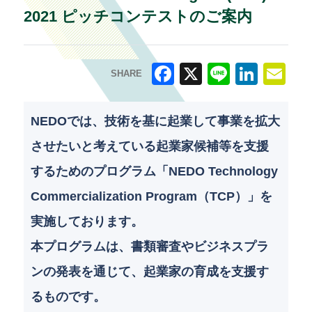
2021 ピッチコンテストのご案内
SHARE
F
X
Li
Li
E
a
n
n
m
NEDOでは、技術を基に起業して事業を拡大
c
e
k
ai
させたいと考えている起業家候補等を支援
e
e
l
するためのプログラム「NEDO Technology
b
dI
Commercialization Program（TCP）」を
o
n
実施しております。
o
本プログラムは、書類審査やビジネスプラ
k
ンの発表を通じて、起業家の育成を支援す
るものです。