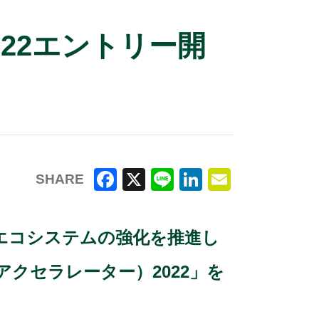
22エントリー開
SHARE
F
X
Li
Li
E
a
n
n
m
エコシステムの強化を推進し
c
e
k
ai
e
e
l
クセラレーター）2022」を
b
dI
o
n