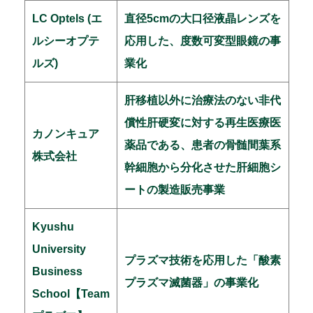
LC Optels (エ
直径5cmの大口径液晶レンズを
ルシーオプテ
応用した、度数可変型眼鏡の事
ルズ)
業化
肝移植以外に治療法のない非代
償性肝硬変に対する再生医療医
カノンキュア
薬品である、患者の骨髄間葉系
株式会社
幹細胞から分化させた肝細胞シ
ートの製造販売事業
Kyushu
University
プラズマ技術を応用した「酸素
Business
プラズマ滅菌器」の事業化
School【Team