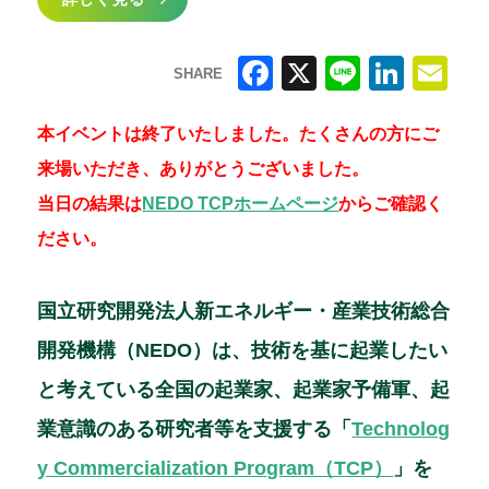
SHARE
F
X
Li
Li
E
a
n
n
m
本イベントは終了いたしました。たくさんの方にご
c
e
k
ai
来場いただき、ありがとうございました。
e
e
l
当日の結果は
NEDO TCPホームページ
からご確認く
b
dI
ださい。
o
n
o
国立研究開発法人新エネルギー・産業技術総合
k
開発機構（NEDO）は、技術を基に起業したい
と考えている全国の起業家、起業家予備軍、起
業意識のある研究者等を支援する「
Technolog
y Commercialization Program（TCP）
」を