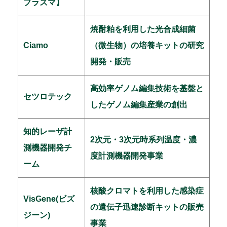
プラズマ】
焼酎粕を利用した光合成細菌
Ciamo
（微生物）の培養キットの研究
開発・販売
高効率ゲノム編集技術を基盤と
セツロテック
したゲノム編集産業の創出
知的レーザ計
2次元・3次元時系列温度・濃
測機器開発チ
度計測機器開発事業
ーム
核酸クロマトを利用した感染症
VisGene(ビズ
の遺伝子迅速診断キットの販売
ジーン)
事業