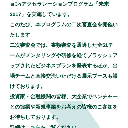
b
dI
ョン/アクセラレーションプログラム「未来
o
n
2017」を実施しています。
o
このたび、本プログラムの二次審査会を開催い
k
たします。
二次審査会では、書類審査を通過した全51チ
ームがメンタリングや研修を経てブラッシュア
ップされたビジネスプランを発表するほか、出
場チームと直接交流いただける展示ブースも設
けております。
投資家・金融機関の皆様、大企業でベンチャー
との協業や新規事業をお考えの皆様のご参加を
お待ちしております。
詳細は
こちら
をご覧ください。