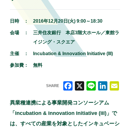
日時 ：
2016年12月20日(火) 9:00～18:30
会場 ：
三井住友銀行 本店3階大ホール／東館ラ
イジング・スクエア
主催 ：
Incubation & Innovation Initiative (III)
参加費：
無料
SHARE
F
X
Li
Li
E
a
n
n
m
異業種連携による事業開発コンソーシアム
c
e
k
ai
「Incubation & Innovation Initiative (III)」で
e
e
l
は、すべての産業を対象としたインキュベーシ