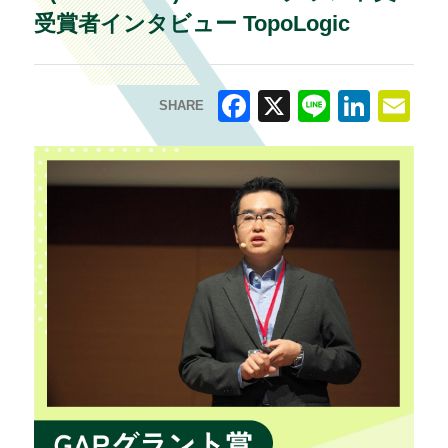
受賞者インタビュー TopoLogic
SHARE
F
X
Li
Li
E
a
n
n
m
c
e
k
ai
e
e
l
b
dI
o
n
o
k