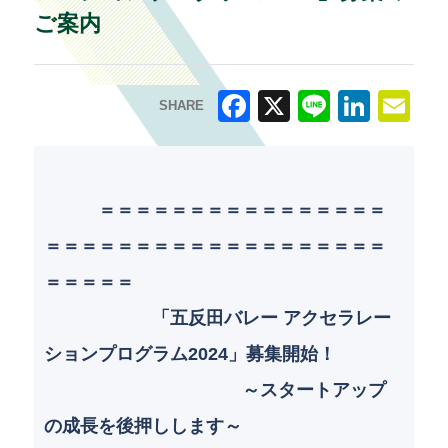
ご案内
SHARE
F
X
Li
Li
E
a
n
n
m
c
e
k
ai
＝＝＝＝＝＝＝＝＝＝＝＝＝＝＝＝
e
e
l
＝＝＝＝＝＝＝＝＝＝＝＝＝＝＝＝＝＝＝
b
dI
＝＝＝＝＝
o
n
「五反田バレー アクセラレー
o
ションプログラム2024」募集開始！
k
～スタートアップ
の成長を後押しします～