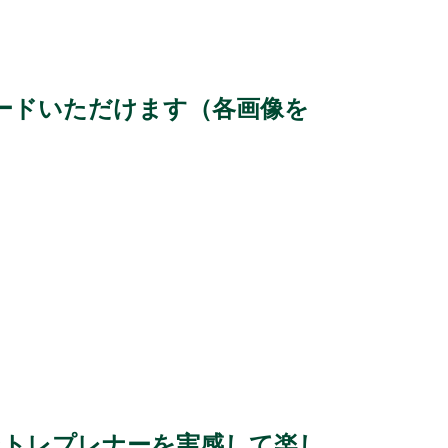
k
ードいただけます（各画像を
ントレプレナーを実感して楽し