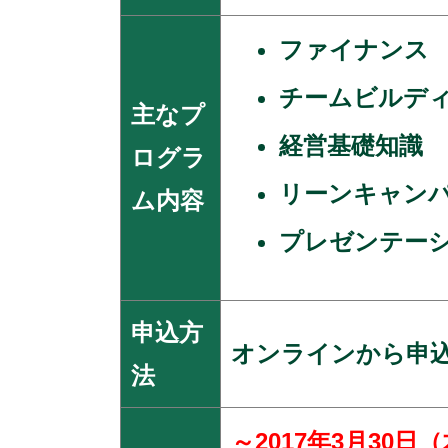
ファイナンス
チームビルデ
主なプ
経営基礎知識
ログラ
リーンキャン
ム内容
プレゼンテー
申込方
オンラインから申
法
～2017年3月30日