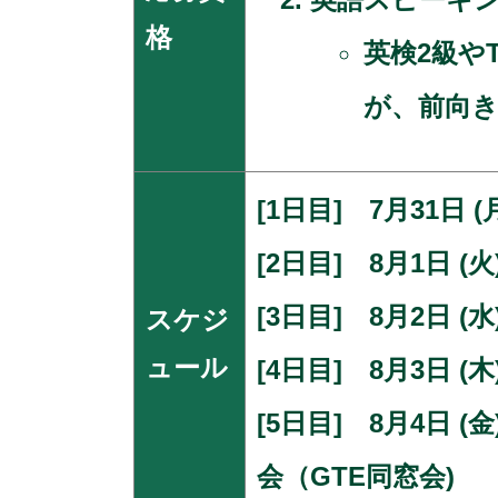
格
英検2級や
が、前向
[1日目] 7月31
[2日目] 8月1日
[3日目] 8月2日
スケジ
ュール
[4日目] 8月3日
[5日目] 8月4
会（GTE同窓会)