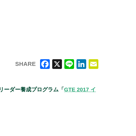
SHARE
F
X
Li
Li
E
a
n
n
m
リーダー養成プログラム「
GTE 2017 イ
c
e
k
ai
e
e
l
b
dI
o
n
o