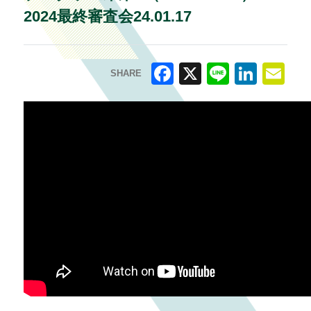
2024最終審査会24.01.17
SHARE
F
X
Li
Li
E
a
n
n
m
c
e
k
ai
e
e
l
b
dI
o
n
o
k