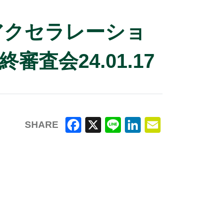
ーアクセラレーショ
終審査会24.01.17
SHARE
F
X
Li
Li
E
a
n
n
m
c
e
k
ai
e
e
l
b
dI
o
n