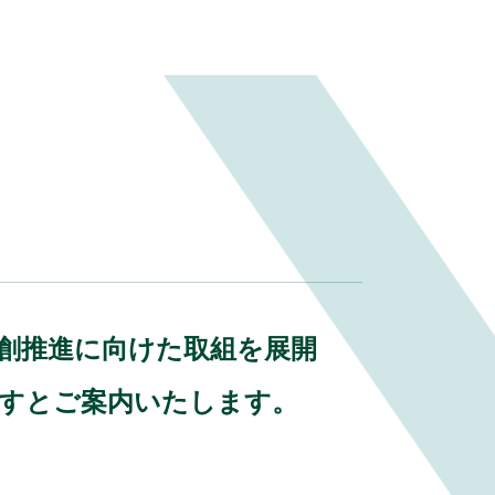
o
k
業共創推進に向けた取組を展開
ますとご案内いたします。