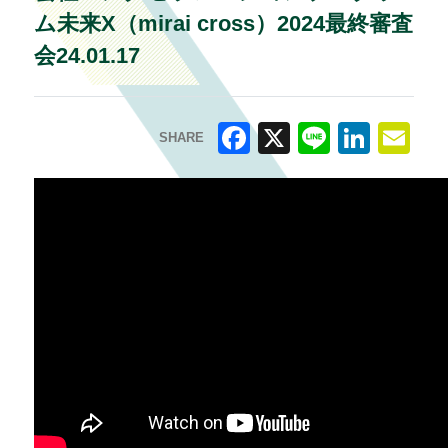
ム未来X（mirai cross）2024最終審査
会24.01.17
SHARE
F
X
Li
Li
E
a
n
n
m
c
e
k
ai
e
e
l
b
dI
o
n
o
k