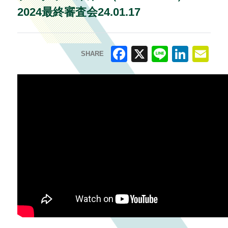
2024最終審査会24.01.17
SHARE
F
X
Li
Li
E
a
n
n
m
c
e
k
ai
e
e
l
b
dI
o
n
o
k