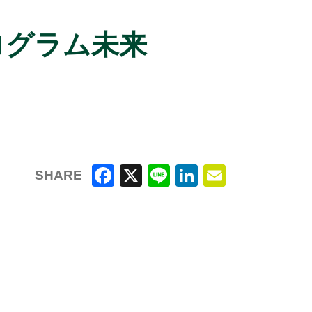
ログラム未来
SHARE
F
X
Li
Li
E
a
n
n
m
c
e
k
ai
e
e
l
b
dI
o
n