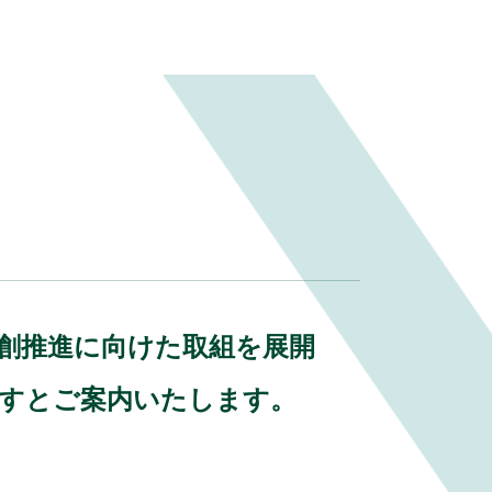
o
k
業共創推進に向けた取組を展開
ますとご案内いたします。