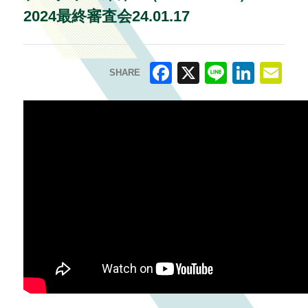
2024最終審査会24.01.17
SHARE
F
X
Li
Li
E
a
n
n
m
c
e
k
ai
e
e
l
b
dI
o
n
o
k