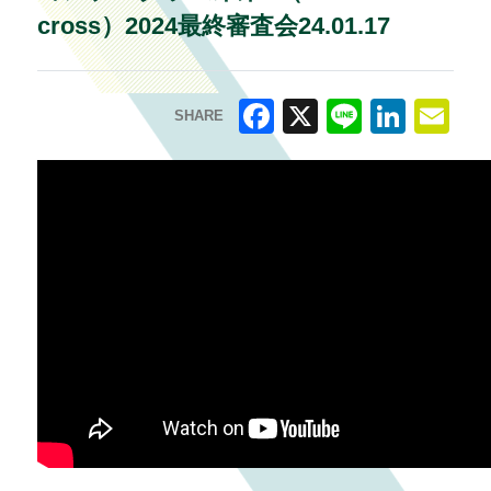
cross）2024最終審査会24.01.17
SHARE
F
X
Li
Li
E
a
n
n
m
c
e
k
ai
e
e
l
b
dI
o
n
o
k