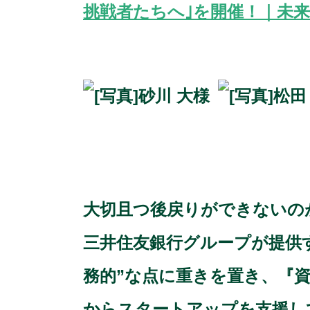
挑戦者たちへ｣を開催！｜未来X (mir
大切且つ後戻りができないの
三井住友銀行グループが提供
務的”な点に重きを置き、『
からスタートアップを支援し