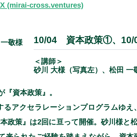
ai-cross.ventures)
10/04 資本政策①、10
＜講師＞
砂川 大様（写真左）、松田 一
が『資本政策』。
するアクセラレーションプログラムゆえ
資本政策』は2回に亘って開催。砂川様と
て来られたご経験を踏まえながら、資本