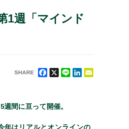
 第1週「マインド
SHARE
F
X
Li
Li
E
a
n
n
m
c
e
k
ai
は、5週間に亘って開催。
e
e
l
b
dI
o
n
今年はリアルとオンラインの