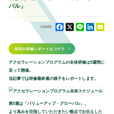
バル」
SHARE
F
X
Li
Li
E
a
n
n
m
前回の研修レポートはコチラ
c
e
k
ai
e
e
l
アクセラレーションプログラムの全体研修は5週間に
b
dI
亘って開催。
o
n
当記事では研修最終週の様子をレポートします。
o
k
第5週は「バリューアップ・グローバル」。
より高みを目指していただきたい観点でお伝えした