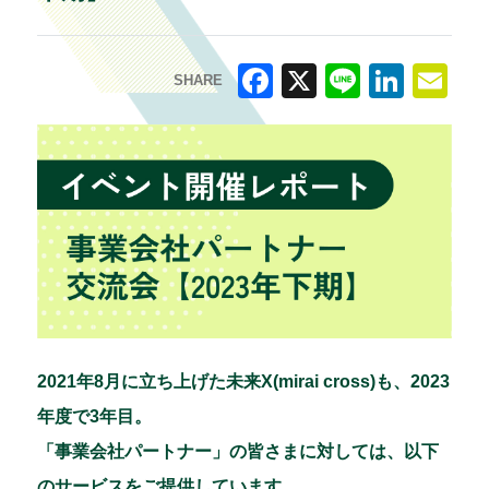
SHARE
F
X
Li
Li
E
a
n
n
m
c
e
k
ai
e
e
l
b
dI
o
n
o
k
2021年8月に立ち上げた未来X(mirai cross)も、2023
年度で3年目。
「事業会社パートナー」の皆さまに対しては、以下
のサービスをご提供しています。