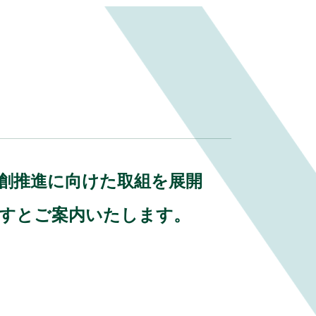
k
業共創推進に向けた取組を展開
ますとご案内いたします。