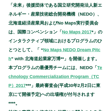
a
n
n
m
「未来」後援団体である国立研究開発法人新エ
c
e
k
ai
ネルギー・産業技術総合開発機構（NEDO）、
e
e
l
北海道経済産業局およびNo Maps実行委員会
b
dI
は、国際コンベンション「
No Maps 2017
*」の
o
n
インタラクティブ領域におけるプログラムのひ
o
とつとして、「 “
No Maps NEDO Dream Pitc
k
h
” with 北海道起業家万博
**
」を開催します。
本プログラムの最優秀チームには、NEDO「
Te
chnology Commercialization Program（TC
P）2017
***
」最終審査会(平成30年2月2日に東
京にて開催予定)への出場権が付与されます
****。