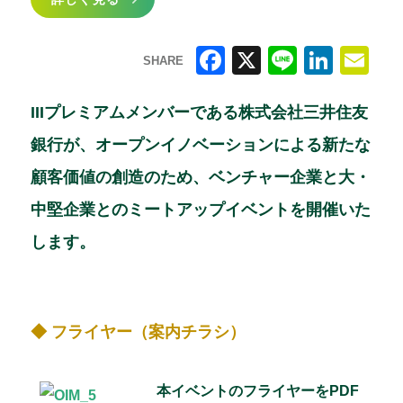
SHARE
F
X
Li
Li
E
a
n
n
m
IIIプレミアムメンバーである株式会社三井住友
c
e
k
ai
銀行が、オープンイノベーションによる新たな
e
e
l
顧客価値の創造のため、ベンチャー企業と大・
b
dI
中堅企業とのミートアップイベントを開催いた
o
n
します。
o
k
◆ フライヤー（案内チラシ）
本イベントのフライヤーをPDF