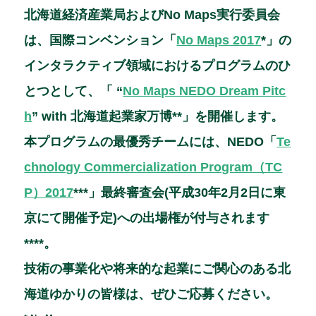
e
e
l
北海道経済産業局およびNo Maps実行委員会
b
dI
は、国際コンベンション「
No Maps 2017
*」の
o
n
インタラクティブ領域におけるプログラムのひ
o
とつとして、「 “
No Maps NEDO Dream Pitc
k
h
” with 北海道起業家万博
**
」を開催します。
本プログラムの最優秀チームには、NEDO「
Te
chnology Commercialization Program（TC
P）2017
***
」最終審査会(平成30年2月2日に東
京にて開催予定)への出場権が付与されます
****。
技術の事業化や将来的な起業にご関心のある北
海道ゆかりの皆様は、ぜひご応募ください。