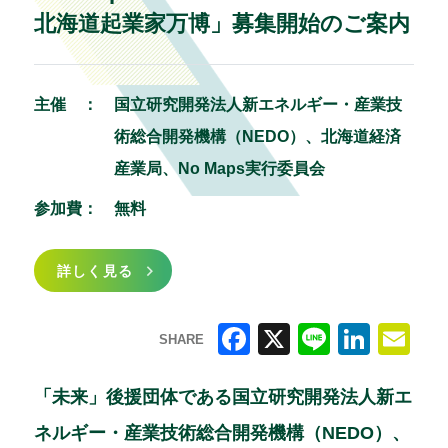
北海道起業家万博」募集開始のご案内
主催 ：
国立研究開発法人新エネルギー・産業技
術総合開発機構（NEDO）、北海道経済
産業局、No Maps実行委員会
参加費：
無料
詳しく見る
SHARE
F
X
Li
Li
E
a
n
n
m
「未来」後援団体である国立研究開発法人新エ
c
e
k
ai
ネルギー・産業技術総合開発機構（NEDO）、