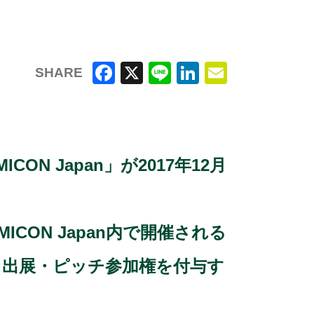
SHARE
F
X
Li
Li
E
a
n
n
m
c
e
k
ai
e
e
l
 Japan」が2017年12月
b
dI
o
n
o
CON Japan内で開催される
k
ス出展・ピッチ参加権を付与
す