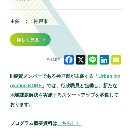
主催 ：
神戸市
詳しく見る
SHARE
F
X
Li
Li
E
a
n
n
m
III協賛メンバーである神戸市が主催する「
Urban Inn
c
e
k
ai
ovation KOBE
」では、行政職員と協働し、新たな
e
e
l
地域課題解決を実施するスタートアップを募集して
b
dI
おります。
o
n
o
プログラム概要資料は
こちら〉〉