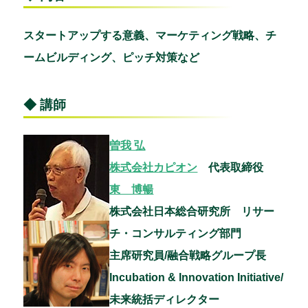
スタートアップする意義、マーケティング戦略、チ
ームビルディング、ピッチ対策など
◆ 講師
曽我 弘
株式会社カピオン
代表取締役
東 博暢
株式会社日本総合研究所 リサー
チ・コンサルティング部門
主席研究員/融合戦略グループ長
Incubation & Innovation Initiative/
未来統括ディレクター