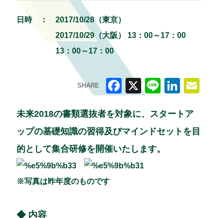
日時 ：
2017/10/28（東京）
2017/10/29（大阪） 13：00～17：00
13：00～17：00
SHARE
F
X
Li
Li
E
a
n
n
m
未来2018の書類選抜者を対象に、スタートア
c
e
k
ai
ップの基礎知識の習得及びマインドセットを目
e
e
l
的として集合研修を開催いたします。
b
dI
o
n
※写真は昨年度のものです
o
k
◆ 内容